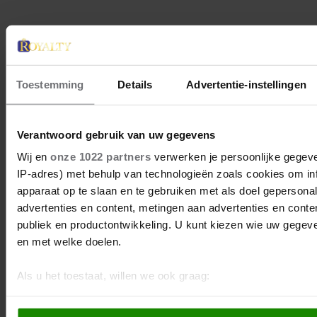
Toestemming
Details
Advertentie-instellingen
Verantwoord gebruik van uw gegevens
Wij en
onze 1022 partners
verwerken je persoonlijke gegeve
IP-adres) met behulp van technologieën zoals cookies om in
apparaat op te slaan en te gebruiken met als doel gepersona
advertenties en content, metingen aan advertenties en content
publiek en productontwikkeling. U kunt kiezen wie uw gegev
en met welke doelen.
25 mei 2022
VERGELIJKEN! CHARLES TOEN
Als u het toestaat, willen we ook graag:
EN NU
Informatie verzamelen over uw geografische locatie, d
paar meter nauwkeurig kan zijn