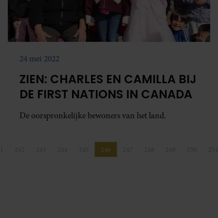
24 mei 2022
ZIEN: CHARLES EN CAMILLA BIJ
DE FIRST NATIONS IN CANADA
De oorspronkelijke bewoners van het land.
1
242
243
244
245
246
247
248
249
250
25
Pagina
Pagina
Pagina
Pagina
Pagina
Pagina
Pagina
Pagina
Pagina
Pagina
P