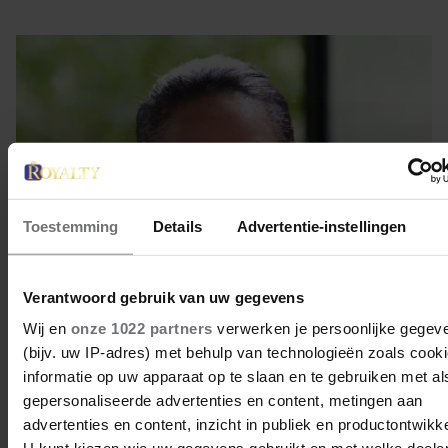
Toestemming
Details
Advertentie-instellingen
Verantwoord gebruik van uw gegevens
Wij en
onze 1022 partners
verwerken je persoonlijke gegev
4 juni 2026
(bijv. uw IP-adres) met behulp van technologieën zoals cook
informatie op uw apparaat op te slaan en te gebruiken met al
MEGHAN MARKLE VIERT LILI’S
gepersonaliseerde advertenties en content, metingen aan
VIJFDE VERJAARDAG MET EEN
advertenties en content, inzicht in publiek en productontwikke