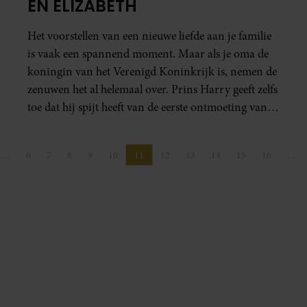
EN ELIZABETH
Het voorstellen van een nieuwe liefde aan je familie
is vaak een spannend moment. Maar als je oma de
koningin van het Verenigd Koninkrijk is, nemen de
zenuwen het al helemaal over. Prins Harry geeft zelfs
toe dat hij spijt heeft van de eerste ontmoeting van
Meghan met de inmiddels overleden koningin.
…
6
7
8
9
10
11
12
13
14
15
16
…
gina
na
Pagina
Pagina
Pagina
Pagina
Pagina
Pagina
Pagina
Pagina
Pagina
Pagina
Pagina