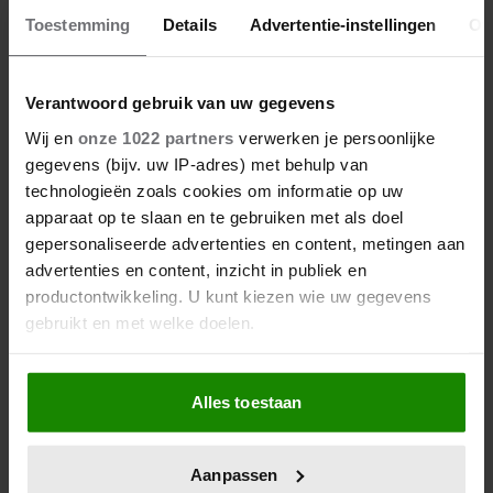
Toestemming
Details
Advertentie-instellingen
Ov
8 augustus 2026
PRINS WILLIAM EN PRINSES
Verantwoord gebruik van uw gegevens
CATHERINE NEMEN
Wij en
onze 1022 partners
verwerken je persoonlijke
MAATREGEL VOOR
gegevens (bijv. uw IP-adres) met behulp van
TOEKOMSTIG LIEFDESLEVEN
technologieën zoals cookies om informatie op uw
VAN HUN KINDEREN
apparaat op te slaan en te gebruiken met als doel
gepersonaliseerde advertenties en content, metingen aan
advertenties en content, inzicht in publiek en
productontwikkeling. U kunt kiezen wie uw gegevens
gebruikt en met welke doelen.
Als u het toestaat, willen we ook graag:
Alles toestaan
Informatie verzamelen over uw geografische
locatie, die tot een paar meter nauwkeurig kan zijn
6 augustus 2026
Uw apparaat identificeren door het actief te
PRINSES INGRID ALEXANDRA
Aanpassen
scannen op specifieke eigenschappen (fingerprinting)