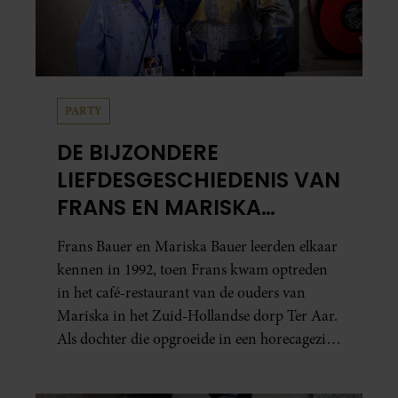
PARTY
DE BIJZONDERE
LIEFDESGESCHIEDENIS VAN
FRANS EN MARISKA
BAUER: OOK IN BED
Frans Bauer en Mariska Bauer leerden elkaar
ELKAARS EERSTE
kennen in 1992, toen Frans kwam optreden
in het café-restaurant van de ouders van
Mariska in het Zuid-Hollandse dorp Ter Aar.
Als dochter die opgroeide in een horecagezin
hielp Mariska vaak mee in de bediening.