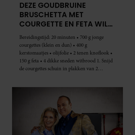
DEZE GOUDBRUINE
BRUSCHETTA MET
COURGETTE EN FETA WIL
JE METEEN MAKEN
Bereidingstijd: 20 minuten • 700 g jonge
courgettes (klein en dun) • 400 g
kerstomaatjes • olijfolie • 2 tenen knoflook •
150 g feta • 4 dikke sneden witbrood 1. Snijd
de courgettes schuin in plakken van 2
centimeter dik. Halveer de tomaatjes. Pel en
hak de knoflook. 2. Verhit een scheut olie
in…