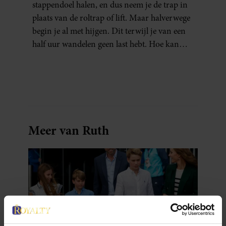
stappendoel halen, en dus neem je de trap in
plaats van de roltrap of lift. Maar halverwege
begin je al met hijgen. Dit terwijl je van een
half uur wandelen geen last hebt. Hoe kan
dat?
Meer van Ruth