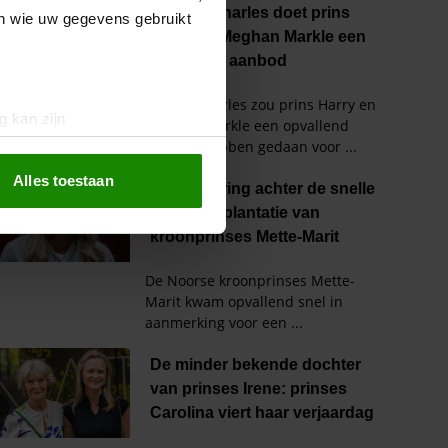
en wie uw gegevens gebruikt
g kan zijn
erprinting)
t
detailgedeelte
in. U kunt uw
Alles toestaan
 media te bieden en om ons
ze partners voor social
nformatie die u aan ze heeft
oord met onze cookies als u