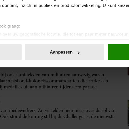
 content, inzicht in publiek en productontwikkeling. U kunt kiez
 ook graag:
 over uw geografische locatie, die tot een paar meter nauwkeuri
eren door het actief te scannen op specifieke eigenschappen (fing
ellomag)
onlijke gegevens worden verwerkt en stel uw voorkeuren in he
Aanpassen
jzigen of intrekken in de Cookieverklaring.
 EN FAMILIES
ent en advertenties te personaliseren, om functies voor social
rbij ook familieleden van militairen aanwezig waren.
. Ook delen we informatie over uw gebruik van onze site met on
daarnaast oud-kolonels-commandanten die eerder een
e. Deze partners kunnen deze gegevens combineren met andere i
j medailles uit aan militairen tijdens een parade.
erzameld op basis van uw gebruik van hun services. U gaat akk
K
van medewerkers. Zij vertelden hem meer over de rol van
ok stond de koning stil bij de Challenger 3, de nieuwste