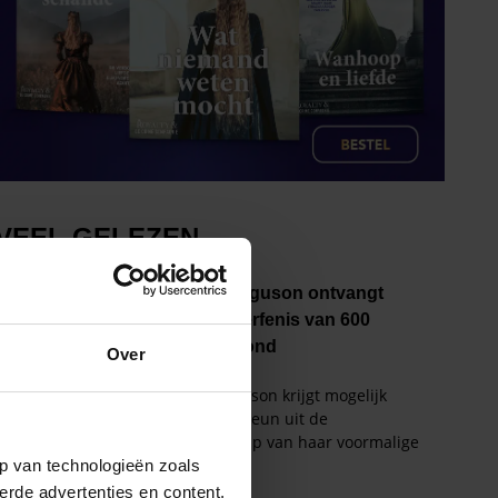
Over
p van technologieën zoals
erde advertenties en content,