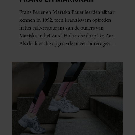
BAUER: OOK IN BED
Frans Bauer en Mariska Bauer leerden elkaar
ELKAARS EERSTE
kennen in 1992, toen Frans kwam optreden
in het café-restaurant van de ouders van
Mariska in het Zuid-Hollandse dorp Ter Aar.
Als dochter die opgroeide in een horecagezin
hielp Mariska vaak mee in de bediening.