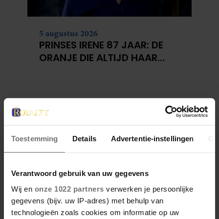
5 augustus 2026
PRINSES IRENE 87 JAAR: DE
ORANJE DIE ALTIJD HAAR
EIGEN PAD KOOS
Toestemming
Details
Advertentie-instellingen
Ov
Verantwoord gebruik van uw gegevens
Wij en
onze 1022 partners
verwerken je persoonlijke
gegevens (bijv. uw IP-adres) met behulp van
technologieën zoals cookies om informatie op uw