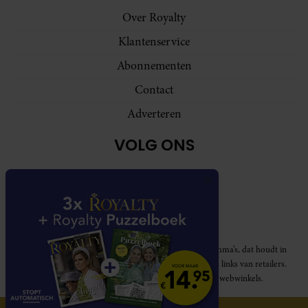
Over Royalty
Klantenservice
Abonnementen
Contact
Adverteren
VOLG ONS
Royalty participeert in diverse affiliate marketing programma’s, dat houdt in
dat Royalty commissies ontvangt voor aankopen middels links van retailers.
Deze website wordt niet gesponsord door de genoemde webwinkels.