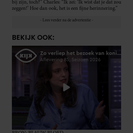
bij zijn, toch?” Charles: “Ik zei: ‘Ik wist dat je dat zou
zeggen!’ Hoe dan ook, het is een fijne herinnering.”
BEKIJK OOK:
BRON: BLAUW BLOED