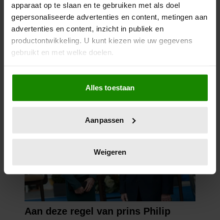
apparaat op te slaan en te gebruiken met als doel
gepersonaliseerde advertenties en content, metingen aan
advertenties en content, inzicht in publiek en
productontwikkeling. U kunt kiezen wie uw gegevens
gebruikt en met welke doelen.
Als u het toestaat, willen we ook graag:
Alles toestaan
Informatie verzamelen over uw geografische
locatie, die tot een paar meter nauwkeurig kan zijn
Uw apparaat identificeren door het actief te
Aanpassen
scannen op specifieke eigenschappen (fingerprinting)
Lees meer over hoe uw persoonlijke gegevens worden
verwerkt en stel uw voorkeuren in het
detailgedeelte
in.
Weigeren
U kunt uw toestemming op elk moment wijzigen of
intrekken in de Cookieverklaring.
We gebruiken cookies om content en advertenties te
personaliseren, om functies voor social media te bieden