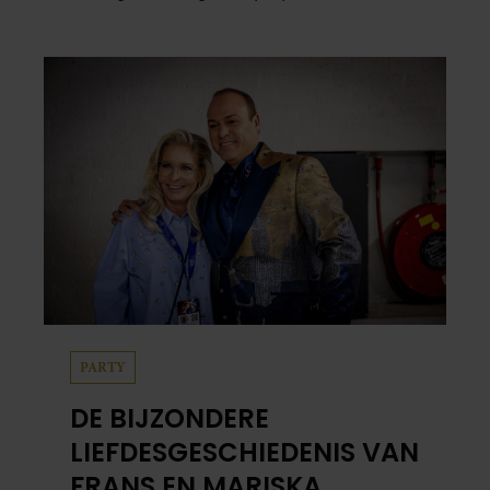
Vigar denkt het paar nu al na over duidelijke
regels voor de relaties van prins George,
prinses Charlotte en prins Louis.
PARTY
DE BIJZONDERE
LIEFDESGESCHIEDENIS VAN
FRANS EN MARISKA