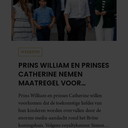
WEEKEND
PRINS WILLIAM EN PRINSES
CATHERINE NEMEN
MAATREGEL VOOR
TOEKOMSTIG
Prins William en prinses Catherine willen
LIEFDESLEVEN VAN HUN
voorkomen dat de toekomstige liefdes van
KINDEREN
hun kinderen worden overvallen door de
enorme media-aandacht rond het Britse
koningshuis. Volgens royaltykenner Simon