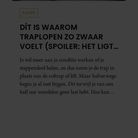
SANTE
DÍT IS WAAROM
TRAPLOPEN ZO ZWAAR
VOELT (SPOILER: HET LIGT
NIET AAN JE CONDITIE)
Je wil meer aan je conditie werken of je
stappendoel halen, en dus neem je de trap in
plaats van de roltrap of lift. Maar halverwege
begin je al met hijgen. Dit terwijl je van een
half uur wandelen geen last hebt. Hoe kan
dat?