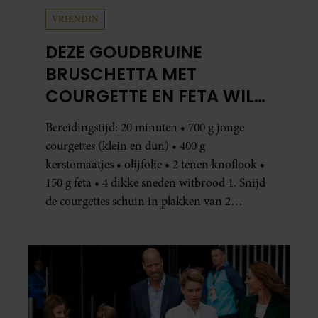
VRIENDIN
DEZE GOUDBRUINE
BRUSCHETTA MET
COURGETTE EN FETA WIL
JE METEEN MAKEN
Bereidingstijd: 20 minuten • 700 g jonge
courgettes (klein en dun) • 400 g
kerstomaatjes • olijfolie • 2 tenen knoflook •
150 g feta • 4 dikke sneden witbrood 1. Snijd
de courgettes schuin in plakken van 2
centimeter dik. Halveer de tomaatjes. Pel en
hak de knoflook. 2. Verhit een scheut olie
in…