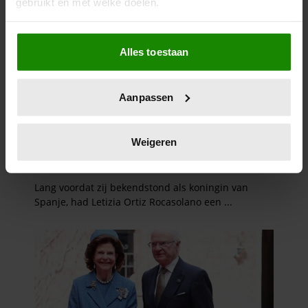
gebruikt en met welke doelen.
Als u het toestaat, willen we ook graag:
Alles toestaan
Informatie verzamelen over uw geografische
locatie, die tot een paar meter nauwkeurig kan zijn
Uw apparaat identificeren door het actief te
Aanpassen
scannen op specifieke eigenschappen (fingerprinting)
Lees meer over hoe uw persoonlijke gegevens worden
verwerkt en stel uw voorkeuren in het
detailgedeelte
in.
Weigeren
U kunt uw toestemming op elk moment wijzigen of
intrekken in de Cookieverklaring.
We gebruiken cookies om content en advertenties te
personaliseren, om functies voor social media te bieden
en om ons websiteverkeer te analyseren. Ook delen we
informatie over uw gebruik van onze site met onze
partners voor social media, adverteren en analyse. Deze
partners kunnen deze gegevens combineren met andere
informatie die u aan ze heeft verstrekt of die ze hebben