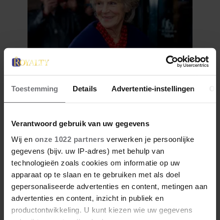
Toestemming
Details
Advertentie-instellingen
Ov
5 augustus 2026
PRINSES IRENE 87 JAAR: DE
ORANJE DIE ALTIJD HAAR
Verantwoord gebruik van uw gegevens
EIGEN PAD KOOS
Wij en
onze 1022 partners
verwerken je persoonlijke
gegevens (bijv. uw IP-adres) met behulp van
technologieën zoals cookies om informatie op uw
apparaat op te slaan en te gebruiken met als doel
gepersonaliseerde advertenties en content, metingen aan
advertenties en content, inzicht in publiek en
productontwikkeling. U kunt kiezen wie uw gegevens