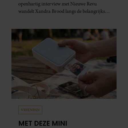
openhartig interview met Nieuwe Revu
wandelt Xandra Brood langs de belangrijkste
plekken uit hun gezamenlijke verleden.
Vooral de woning aan de Lange
Leidsedwarsstraat roept een stortvloed aan
herinneringen op. Daar begon hun leven
samen en werd dochter Lola geboren.
VRIENDIN
MET DEZE MINI