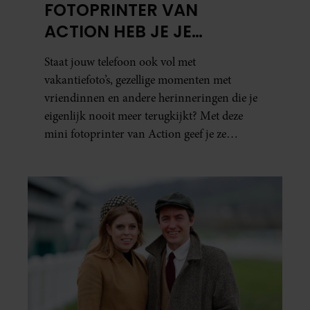
FOTOPRINTER VAN
ACTION HEB JE JE
FAVORIETE FOTO’S BINNEN
Staat jouw telefoon ook vol met
ÉÉN MINUUT IN HANDEN
vakantiefoto’s, gezellige momenten met
vriendinnen en andere herinneringen die je
eigenlijk nooit meer terugkijkt? Met deze
mini fotoprinter van Action geef je ze
eindelijk een plekje buiten je camerarol. En
het leuke: binnen één minuut heb je jouw foto
al in handen.