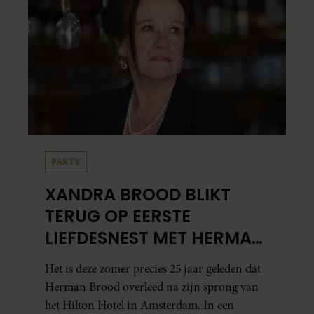
PARTY
XANDRA BROOD BLIKT
TERUG OP EERSTE
LIEFDESNEST MET HERMAN
BROOD: “HIER IS LOLA
Het is deze zomer precies 25 jaar geleden dat
GEBOREN”
Herman Brood overleed na zijn sprong van
het Hilton Hotel in Amsterdam. In een