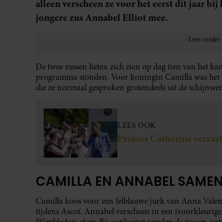
alleen verscheen ze voor het eerst dit jaar b
jongere zus Annabel Elliot mee.
De twee zussen lieten zich zien op dag tien van het k
programma stonden. Voor koningin Camilla was het 
die ze normaal gesproken grotendeels uit de schijnwe
LEES OOK
Prinses Catherine verra
CAMILLA EN ANNABEL SAMEN
Camilla koos voor een felblauwe jurk van Anna Valent
tijdens Ascot. Annabel verscheen in een ivoorkleurige 
Wimbledon-sfeer. Bij aankomst werden de zussen ont