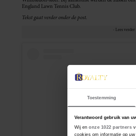
England Lawn Tennis Club.
Tekst gaat verder onder de post.
Toestemming
Verantwoord gebruik van u
Wij en
onze 1022 partners
v
cookies om informatie op uw 