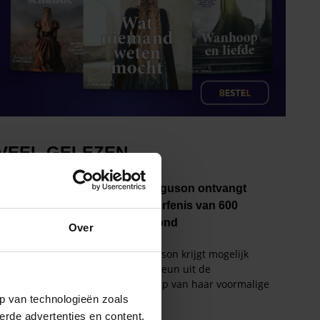
Over
p van technologieën zoals
erde advertenties en content,