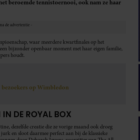
ij het beroemde tennistoernooi, ook nam ze haar
ampioenschap, waar meerdere kwartfinales op het
een bijzonder openbaar moment met haar eigen familie,
rpers houdt.
st bezoekers op Wimbledon
 IN DE ROYAL BOX
ine, dezelfde creatie die ze vorige maand ook droeg
jurk en sloot daarmee perfect aan bij de klassieke
vangen door Deborah Jevans, voorzitter van The All