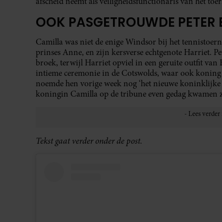
afscheid neemt als veiligheidsfunctionaris van het toe
OOK PASGETROUWDE PETER E
Camilla was niet de enige Windsor bij het tennistoern
prinses Anne, en zijn kersverse echtgenote Harriet. P
broek, terwijl Harriet opviel in een geruite outfit van
intieme ceremonie in de Cotswolds, waar ook koning 
noemde hen vorige week nog ‘het nieuwe koninklijke st
koningin Camilla op de tribune even gedag kwamen 
Tekst gaat verder onder de post.