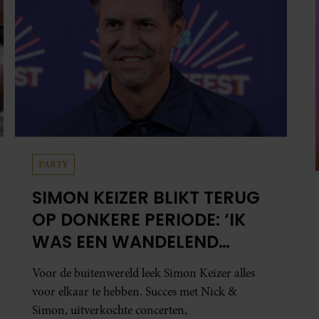
Simon, uitverkochte concerten,
televisieoptredens, een gelukkig gezin en
financiële zekerheid. Toch voelde er vanbinnen
al jaren iets niet goed. In een openhartig
interview met ‘MAX Magazine’ vertelt de
zanger dat hij lange tijd vooral overleefde en
steeds verder van zijn gevoel verwijderd raakte.
SANTE