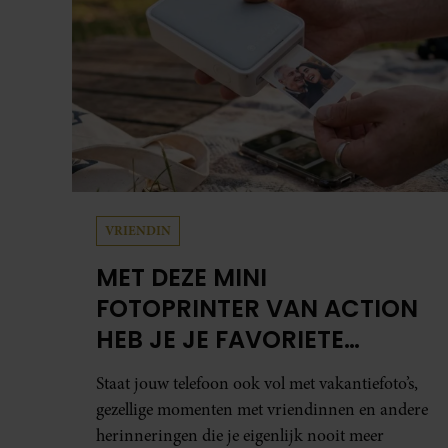
herinneringen die je eigenlijk nooit meer
terugkijkt? Met deze mini fotoprinter van
Action geef je ze eindelijk een plekje buiten je
camerarol. En het leuke: binnen één minuut
heb je jouw foto al in handen.
WEEKEND