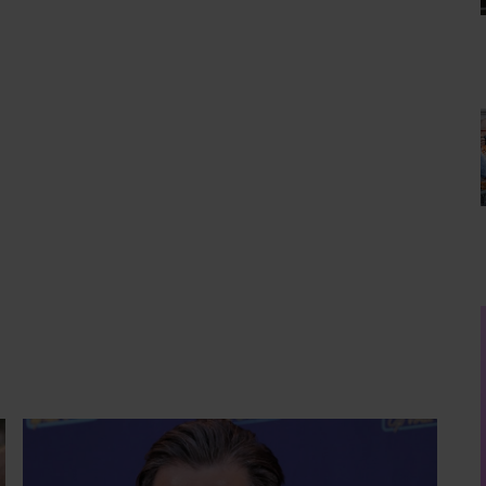
PARTY
SIMON KEIZER BLIKT TERUG
OP DONKERE PERIODE: ‘IK
WAS EEN WANDELEND
HOOFD’
Voor de buitenwereld leek Simon Keizer alles
voor elkaar te hebben. Succes met Nick &