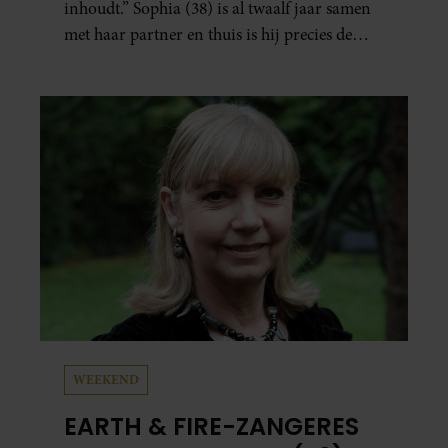
inhoudt.” Sophia (38) is al twaalf jaar samen
met haar partner en thuis is hij precies de
man op wie ze verliefd werd: lief, zorgzaam
en grappig. Toch merkt ze dat ze zich steeds
vaker schaamt zodra ze samen onder de
mensen zijn.
WEEKEND
EARTH & FIRE-ZANGERES