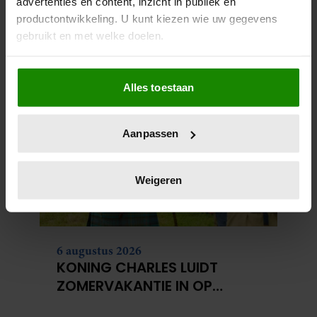
advertenties en content, inzicht in publiek en
6 augustus 2026
productontwikkeling. U kunt kiezen wie uw gegevens
SPAANSE PERS RAAKT NIET
gebruikt en met welke doelen.
UITGEPRAAT OVER DE WILDE
COUPE VAN PRINSES LEONOR
Als u het toestaat, willen we ook graag:
Alles toestaan
Informatie verzamelen over uw geografische
locatie, die tot een paar meter nauwkeurig kan zijn
Uw apparaat identificeren door het actief te
Aanpassen
scannen op specifieke eigenschappen (fingerprinting)
Lees meer over hoe uw persoonlijke gegevens worden
verwerkt en stel uw voorkeuren in het
detailgedeelte
in.
Weigeren
U kunt uw toestemming op elk moment wijzigen of
intrekken in de Cookieverklaring.
We gebruiken cookies om content en advertenties te
6 augustus 2026
personaliseren, om functies voor social media te bieden
KONING CHARLES LUIDT
en om ons websiteverkeer te analyseren. Ook delen we
ZOMERVAKANTIE IN OP
informatie over uw gebruik van onze site met onze
GELIEFD SCHOTS LANDGOED
partners voor social media, adverteren en analyse. Deze