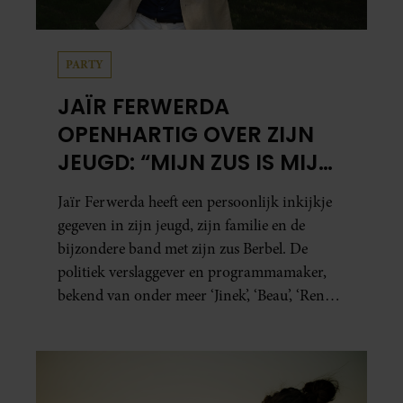
PARTY
JAÏR FERWERDA
OPENHARTIG OVER ZIJN
JEUGD: “MIJN ZUS IS MIJN
MORELE KOMPAS”
Jaïr Ferwerda heeft een persoonlijk inkijkje
gegeven in zijn jeugd, zijn familie en de
bijzondere band met zijn zus Berbel. De
politiek verslaggever en programmamaker,
bekend van onder meer ‘Jinek’, ‘Beau’, ‘Renze’,
‘Humberto’ en ‘RTL Tonight’, vertelt dat juist
zijn opvoeding de basis vormde voor zijn
carrière. Nog altijd kan hij voor advies bij
zijn zus terecht.