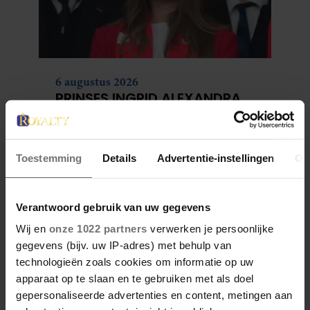
6 augustus 2026
PRINSES INGRID ALEXANDRA
VERVOLGT STUDENTENTIJD IN
OSLO
Toestemming
Details
Advertentie-instellingen
Ov
Verantwoord gebruik van uw gegevens
Wij en
onze 1022 partners
verwerken je persoonlijke
gegevens (bijv. uw IP-adres) met behulp van
technologieën zoals cookies om informatie op uw
apparaat op te slaan en te gebruiken met als doel
gepersonaliseerde advertenties en content, metingen aan