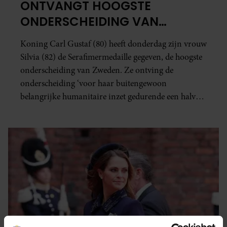
ONTVANGT HOOGSTE
ONDERSCHEIDING VAN
KONING CARL GUSTAF
Koning Carl Gustaf (80) heeft donderdag zijn vrouw
Silvia (82) de Serafimermedaille gegeven, de hoogste
onderscheiding van Zweden. Ze ontving de
onderscheiding ‘voor haar buitengewoon
belangrijke humanitaire inzet gedurende een halve
eeuw'.