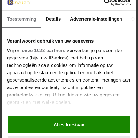
Toestemming
Details
Advertentie-instellingen
Ov
10 juni 2026
Verantwoord gebruik van uw gegevens
PRINSES MADELEINE VAN
Wij en
onze 1022 partners
verwerken je persoonlijke
ZWEDEN BLAAST 44 KAARSJES
gegevens (bijv. uw IP-adres) met behulp van
technologieën zoals cookies om informatie op uw
UIT
apparaat op te slaan en te gebruiken met als doel
gepersonaliseerde advertenties en content, metingen aan
Hoera! De Zweedse prinses Madeleine viert vandaag
advertenties en content, inzicht in publiek en
haar 44e verjaardag. Op Instagram deelt het Zweedse
productontwikkeling. U kunt kiezen wie uw gegevens
hof een foto van de jarige prinses. Wat weten we
gebruikt en met welke doelen.
eigenlijk over haar?
Als u het toestaat, willen we ook graag:
Alles toestaan
Informatie verzamelen over uw geografische
locatie, die tot een paar meter nauwkeurig kan zijn