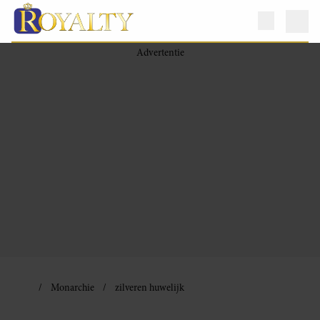
Monarchie
zilveren huwelijk