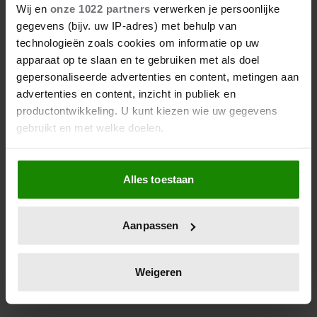
VAN BELGIË VIEREN 25 JAAR
Wij en
onze 1022 partners
verwerken je persoonlijke
HUWELIJK
gegevens (bijv. uw IP-adres) met behulp van
technologieën zoals cookies om informatie op uw
Het is feest in België: koning Filip (64) en koningin
apparaat op te slaan en te gebruiken met als doel
gepersonaliseerde advertenties en content, metingen aan
Mathilde (51) vieren hun zilveren huwelijk! Ter ere
advertenties en content, inzicht in publiek en
van hun 25-jarige samenzijn deelt het Belgische hof
productontwikkeling. U kunt kiezen wie uw gegevens
twee prachtige nieuwe foto’s van het koningspaar.
gebruikt en met welke doelen.
Als u het toestaat, willen we ook graag:
Alles toestaan
Informatie verzamelen over uw geografische
locatie, die tot een paar meter nauwkeurig kan zijn
Uw apparaat identificeren door het actief te
Aanpassen
scannen op specifieke eigenschappen (fingerprinting)
Lees meer over hoe uw persoonlijke gegevens worden
verwerkt en stel uw voorkeuren in het
detailgedeelte
in.
Weigeren
U kunt uw toestemming op elk moment wijzigen of
intrekken in de Cookieverklaring.