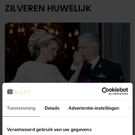
ZILVEREN HUWELIJK
Toestemming
Details
Advertentie-instellingen
Ov
4 december 2024
HOERA! FILIP EN MATHILDE
Verantwoord gebruik van uw gegevens