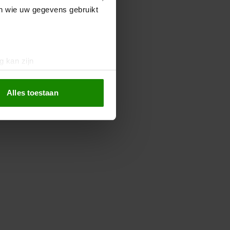
en wie uw gegevens gebruikt
g kan zijn
erprinting)
t
detailgedeelte
in. U kunt uw
Alles toestaan
 media te bieden en om ons
ze partners voor social
nformatie die u aan ze heeft
oord met onze cookies als u