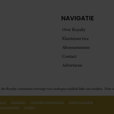
NAVIGATIE
Over Royalty
Klantenservice
Abonnementen
Contact
Adverteren
t in dat Royalty commissies ontvangt voor aankopen middels links van retailers. De
ement
Disclaimer
Gebruikersvoorwaarden
Spelvoorwaarden
svoorwaarden
Cookies