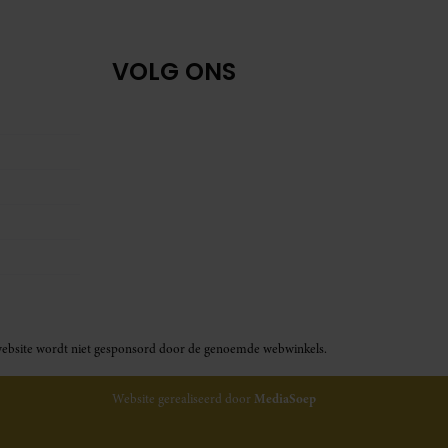
VOLG ONS
ze website wordt niet gesponsord door de genoemde webwinkels.
Website gerealiseerd door
MediaSoep