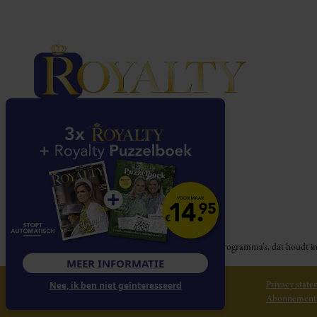
Royalty participeert in diverse affiliate marketing programma’s, dat houd
MEER INFORMATIE
© 2026 Royalty Online
Privacy stat
Nee, ik ben niet geïnteresseerd
Abonnement