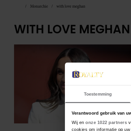
Monarchie
with love meghan
WITH LOVE MEGHAN
Toestemming
Verantwoord gebruik van u
Wij en
onze 1022 partners
v
cookies om informatie op uw 