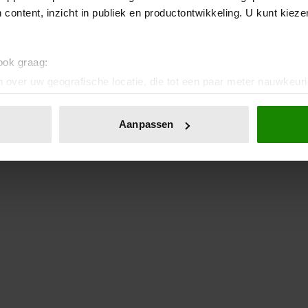
 content, inzicht in publiek en productontwikkeling. U kunt kiez
 ook graag:
 over uw geografische locatie, die tot een paar meter nauwkeuri
eren door het actief te scannen op specifieke eigenschappen (fing
onlijke gegevens worden verwerkt en stel uw voorkeuren in he
Aanpassen
jzigen of intrekken in de Cookieverklaring.
ent en advertenties te personaliseren, om functies voor social
. Ook delen we informatie over uw gebruik van onze site met on
e. Deze partners kunnen deze gegevens combineren met andere i
erzameld op basis van uw gebruik van hun services. U gaat akk