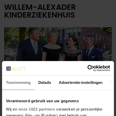
WILLEM-ALEXADER
KINDERZIEKENHUIS
Toestemming
Details
Advertentie-instellingen
Ov
Verantwoord gebruik van uw gegevens
22 juni 2022
Wij en
onze 1022 partners
verwerken je persoonlijke
gegevens (bijv. uw IP-adres) met behulp van