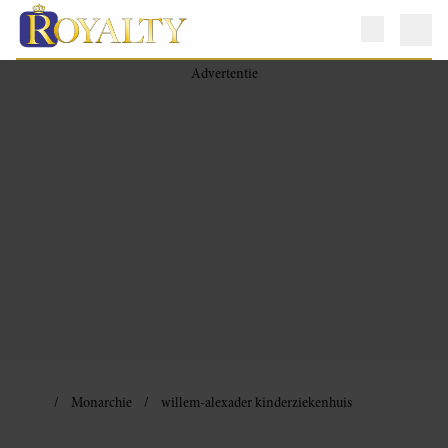
Monarchie
willem-alexader kinderziekenhuis