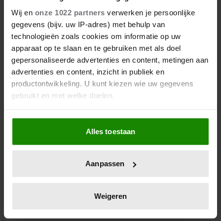
OPENHARTIG OVER RELATIE
Wij en
onze 1022 partners
verwerken je persoonlijke
MET PRINS LAURENT: ‘CLÉMENT
gegevens (bijv. uw IP-adres) met behulp van
IS UIT LIEFDE GEMAAKT’
technologieën zoals cookies om informatie op uw
Sinds kort is officieel bevestigd dat prins Laurent
apparaat op te slaan en te gebruiken met als doel
(61) de vader is van Clément Vandenkerckhove (25).
gepersonaliseerde advertenties en content, metingen aan
Nu vertelt zangeres Wendy van Wanten (65),
advertenties en content, inzicht in publiek en
geboren als Iris Vandenkerckhove, in een interview
productontwikkeling. U kunt kiezen wie uw gegevens
met 'VTM' voor het eerst openlijk over hun
gebruikt en met welke doelen.
jarenlange geheime relatie.
Als u het toestaat, willen we ook graag:
Alles toestaan
Informatie verzamelen over uw geografische
locatie, die tot een paar meter nauwkeurig kan zijn
Uw apparaat identificeren door het actief te
Aanpassen
scannen op specifieke eigenschappen (fingerprinting)
Lees meer over hoe uw persoonlijke gegevens worden
verwerkt en stel uw voorkeuren in het
detailgedeelte
in.
Weigeren
U kunt uw toestemming op elk moment wijzigen of
intrekken in de Cookieverklaring.