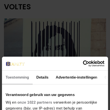
VOLTES
Toestemming
Details
Advertentie-instellingen
Ov
11 augustus 2023
Verantwoord gebruik van uw gegevens
Wij en
onze 1022 partners
verwerken je persoonlijke
KUNST! MAAR WIE IS HET?
gegevens (bijv. uw IP-adres) met behulp van