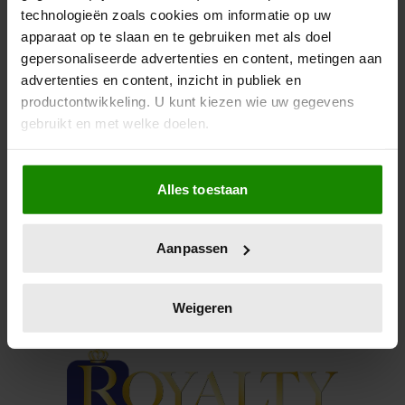
technologieën zoals cookies om informatie op uw
Pal tegenover de kathedraal dook ineens een
apparaat op te slaan en te gebruiken met als doel
opvallend kunstwerk op, Het portret van een royal.
gepersonaliseerde advertenties en content, metingen aan
Maar wie is het?
advertenties en content, inzicht in publiek en
productontwikkeling. U kunt kiezen wie uw gegevens
gebruikt en met welke doelen.
Als u het toestaat, willen we ook graag:
Alles toestaan
Informatie verzamelen over uw geografische
locatie, die tot een paar meter nauwkeurig kan zijn
Uw apparaat identificeren door het actief te
Aanpassen
scannen op specifieke eigenschappen (fingerprinting)
Lees meer over hoe uw persoonlijke gegevens worden
verwerkt en stel uw voorkeuren in het
detailgedeelte
in.
Weigeren
U kunt uw toestemming op elk moment wijzigen of
intrekken in de Cookieverklaring.
We gebruiken cookies om content en advertenties te