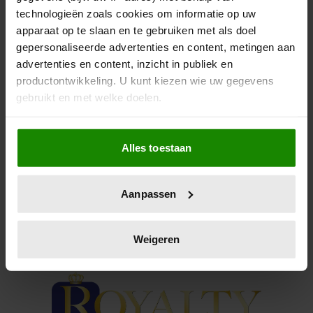
COVER VOGUE
technologieën zoals cookies om informatie op uw
apparaat op te slaan en te gebruiken met als doel
Emma Corrin, de acteur die Diana speelde in The
gepersonaliseerde advertenties en content, metingen aan
Crown, schrijft geschiedenis.
advertenties en content, inzicht in publiek en
productontwikkeling. U kunt kiezen wie uw gegevens
gebruikt en met welke doelen.
Als u het toestaat, willen we ook graag:
Alles toestaan
Informatie verzamelen over uw geografische
locatie, die tot een paar meter nauwkeurig kan zijn
Uw apparaat identificeren door het actief te
Aanpassen
scannen op specifieke eigenschappen (fingerprinting)
Lees meer over hoe uw persoonlijke gegevens worden
verwerkt en stel uw voorkeuren in het
detailgedeelte
in.
Weigeren
U kunt uw toestemming op elk moment wijzigen of
intrekken in de Cookieverklaring.
We gebruiken cookies om content en advertenties te