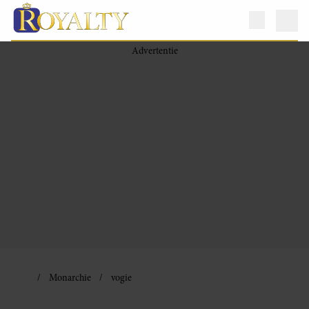
Monarchie
vogie