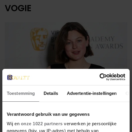
VOGIE
Toestemming
Details
Advertentie-instellingen
Ov
12 juli 2022
Verantwoord gebruik van uw gegevens
Wij en
onze 1022 partners
verwerken je persoonlijke
‘DIANA’ EERSTE QUEER OP
gegevens (bijv. uw IP-adres) met behulp van