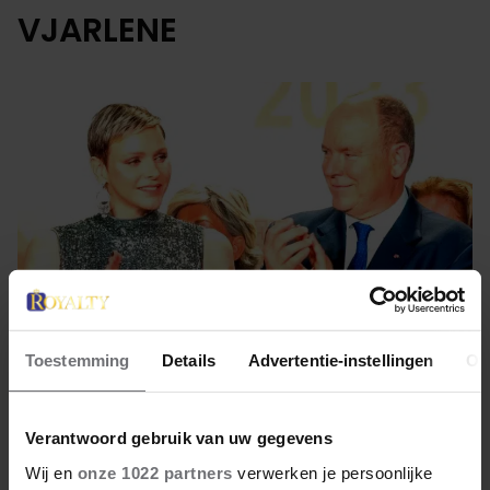
VJARLENE
Toestemming
Details
Advertentie-instellingen
Ov
27 maart 2023
Verantwoord gebruik van uw gegevens
CHARLÈNE GEWOON WEER
Wij en
onze 1022 partners
verwerken je persoonlijke