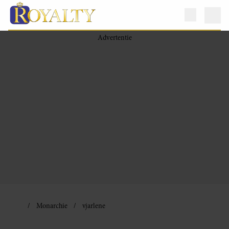
Monarchie
vjarlene