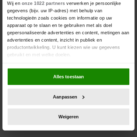
SCHITTERT OP NIEUWE FOTO’S
Wij en
onze 1022 partners
verwerken je persoonlijke
gegevens (bijv. uw IP-adres) met behulp van
Het Deense koningshuis heeft vrijdag splinternieuwe
technologieën zoals cookies om informatie op uw
portretten gedeeld van prins Vincent en prinses
apparaat op te slaan en te gebruiken met als doel
Josephine (14). De tweeling straalt op drie foto's: één
gepersonaliseerde advertenties en content, metingen aan
advertenties en content, inzicht in publiek en
van Vincent, één van Josephine en een gezamenlijke
productontwikkeling. U kunt kiezen wie uw gegevens
foto van de twee.
gebruikt en met welke doelen.
Als u het toestaat, willen we ook graag:
Alles toestaan
Informatie verzamelen over uw geografische
locatie, die tot een paar meter nauwkeurig kan zijn
Uw apparaat identificeren door het actief te
Aanpassen
scannen op specifieke eigenschappen (fingerprinting)
Lees meer over hoe uw persoonlijke gegevens worden
verwerkt en stel uw voorkeuren in het
detailgedeelte
in.
Weigeren
U kunt uw toestemming op elk moment wijzigen of
intrekken in de Cookieverklaring.