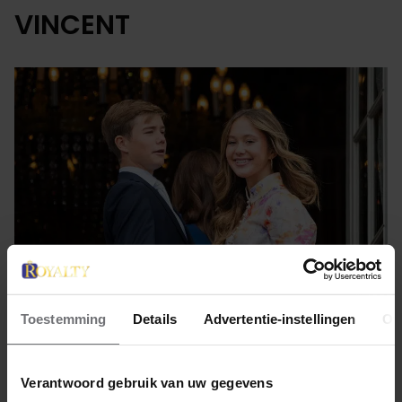
VINCENT
Toestemming
Details
Advertentie-instellingen
Ov
30 mei 2025
DEENSE PRINSENTWEELING
Verantwoord gebruik van uw gegevens