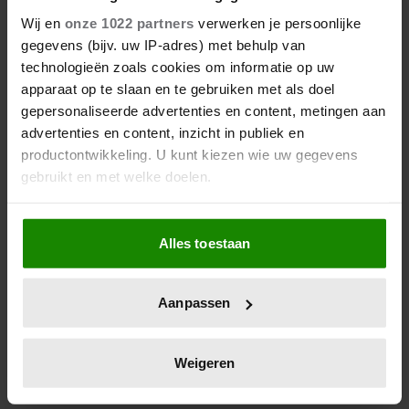
MÁXIMA TROTS NA NIEUWE
Wij en
onze 1022 partners
verwerken je persoonlijke
‘WEERGALOZE’ ZEGE VOOR
gegevens (bijv. uw IP-adres) met behulp van
VELZEBOER
technologieën zoals cookies om informatie op uw
Koning Willem-Alexander en koningin Máxima
apparaat op te slaan en te gebruiken met als doel
vieren de tweede olympische titel van Xandra
gepersonaliseerde advertenties en content, metingen aan
Velzeboer met een openbare felicitatie. Het
advertenties en content, inzicht in publiek en
koningspaar noemt de zege ‘weergaloos’ en deelt
productontwikkeling. U kunt kiezen wie uw gegevens
‘met trots’ hun bewondering. De shorttrackster won
gebruikt en met welke doelen.
na de 500 meter eerder in het toernooi nu ook de
1000 meter.
Als u het toestaat, willen we ook graag:
Alles toestaan
Informatie verzamelen over uw geografische
locatie, die tot een paar meter nauwkeurig kan zijn
Uw apparaat identificeren door het actief te
Aanpassen
scannen op specifieke eigenschappen (fingerprinting)
Lees meer over hoe uw persoonlijke gegevens worden
verwerkt en stel uw voorkeuren in het
detailgedeelte
in.
Weigeren
U kunt uw toestemming op elk moment wijzigen of
intrekken in de Cookieverklaring.