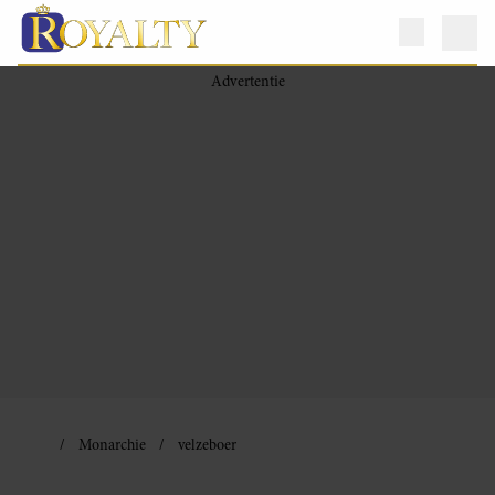
Monarchie
velzeboer