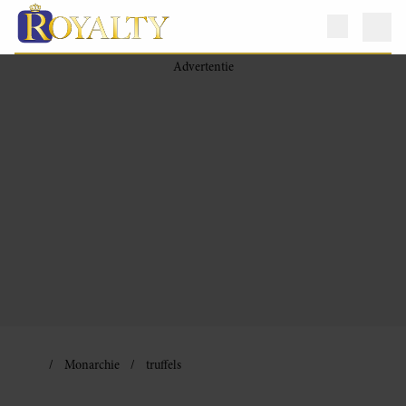
Monarchie
truffels