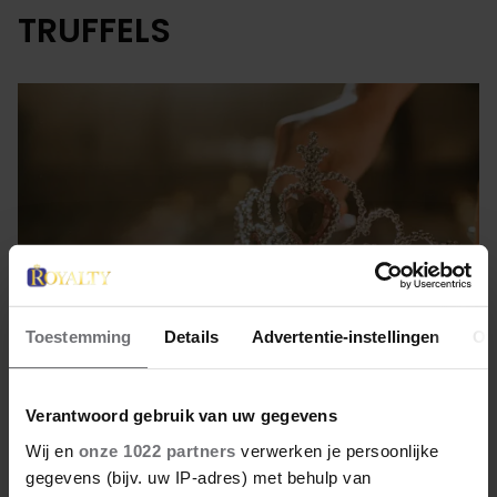
TRUFFELS
Toestemming
Details
Advertentie-instellingen
Ov
Verantwoord gebruik van uw gegevens
27 september 2022
Wij en
onze 1022 partners
verwerken je persoonlijke
KIJK: GROOTHERTOG HENRI
gegevens (bijv. uw IP-adres) met behulp van