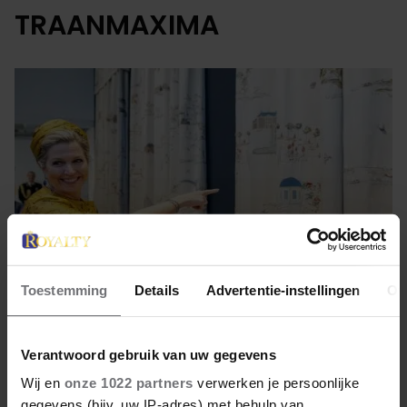
TRAANMAXIMA
Toestemming
Details
Advertentie-instellingen
Ov
26 december 2022
Verantwoord gebruik van uw gegevens
MÁXIMA ZET
Wij en
onze 1022 partners
verwerken je persoonlijke
gegevens (bijv. uw IP-adres) met behulp van