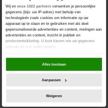
TOESLAGENKINDEREN RAAKT
Wij en
onze 1022 partners
verwerken je persoonlijke
LAURENTIEN: ‘SCHOUDERS
gegevens (bijv. uw IP-adres) met behulp van
ONDER ZETTEN’
technologieën zoals cookies om informatie op uw
Prinses Laurentien (59) noemt het ‘ongelofelijk’ dat
apparaat op te slaan en te gebruiken met als doel
jongeren door de toeslagenaffaire een andere jeugd
gepersonaliseerde advertenties en content, metingen aan
hebben gehad. In de AVROTROS-podcast 'Niet mijn
advertenties en content, inzicht in publiek en
schuld - Kinderen van de Toeslagenaffaire' vertelt de
productontwikkeling. U kunt kiezen wie uw gegevens
oprichter van Stichting (Gelijk)waardig Herstel hoe
gebruikt en met welke doelen.
groot de schade is. De stichting zet zich in voor de
belangen van gedupeerden.
Als u het toestaat, willen we ook graag:
Alles toestaan
Informatie verzamelen over uw geografische
locatie, die tot een paar meter nauwkeurig kan zijn
Uw apparaat identificeren door het actief te
Aanpassen
scannen op specifieke eigenschappen (fingerprinting)
Lees meer over hoe uw persoonlijke gegevens worden
verwerkt en stel uw voorkeuren in het
detailgedeelte
in.
Weigeren
U kunt uw toestemming op elk moment wijzigen of
intrekken in de Cookieverklaring.