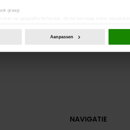
 ook graag:
 over uw geografische locatie, die tot een paar meter nauwkeuri
eren door het actief te scannen op specifieke eigenschappen (fing
onlijke gegevens worden verwerkt en stel uw voorkeuren in he
Aanpassen
jzigen of intrekken in de Cookieverklaring.
ent en advertenties te personaliseren, om functies voor social
. Ook delen we informatie over uw gebruik van onze site met on
e. Deze partners kunnen deze gegevens combineren met andere i
erzameld op basis van uw gebruik van hun services. U gaat akk
NAVIGATIE