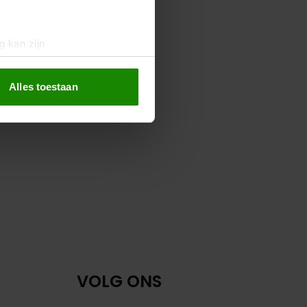
g kan zijn
erprinting)
t
detailgedeelte
in. U kunt uw
Alles toestaan
 media te bieden en om ons
ze partners voor social
nformatie die u aan ze heeft
oord met onze cookies als u
VOLG ONS