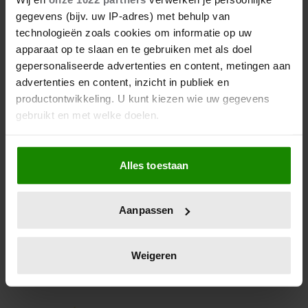
SHINAWATRA VRIJUIT IN ZAAK
gegevens (bijv. uw IP-adres) met behulp van
MAJESTEITSSCHENNIS
technologieën zoals cookies om informatie op uw
apparaat op te slaan en te gebruiken met als doel
Goed nieuws voor de Thaise oud-premier Thaksin
gepersonaliseerde advertenties en content, metingen aan
Shinawatra (76). De premier is door de rechtbank
advertenties en content, inzicht in publiek en
vrijgesproken van majesteitsschennis.
productontwikkeling. U kunt kiezen wie uw gegevens
gebruikt en met welke doelen.
Als u het toestaat, willen we ook graag:
Alles toestaan
Informatie verzamelen over uw geografische
locatie, die tot een paar meter nauwkeurig kan zijn
Uw apparaat identificeren door het actief te
Aanpassen
scannen op specifieke eigenschappen (fingerprinting)
Lees meer over hoe uw persoonlijke gegevens worden
verwerkt en stel uw voorkeuren in het
detailgedeelte
in.
Weigeren
U kunt uw toestemming op elk moment wijzigen of
intrekken in de Cookieverklaring.