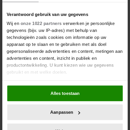
22 april 2022
KLEURRIJK! NOREN FOCUSSEN
Verantwoord gebruik van uw gegevens
OP SAMI
Wij en
onze 1022 partners
verwerken je persoonlijke
gegevens (bijv. uw IP-adres) met behulp van
De Biënnale van Venetië is weer losgebarsten, een
technologieën zoals cookies om informatie op uw
van de belangrijkste kunstevenementen ter wereld.
apparaat op te slaan en te gebruiken met als doel
Noorwegen leverde een bijzondere bijdrage, die
gepersonaliseerde advertenties en content, metingen aan
geopend werd door koningin Sonja.
advertenties en content, inzicht in publiek en
productontwikkeling. U kunt kiezen wie uw gegevens
gebruikt en met welke doelen.
Als u het toestaat, willen we ook graag:
Alles toestaan
Informatie verzamelen over uw geografische
locatie, die tot een paar meter nauwkeurig kan zijn
Uw apparaat identificeren door het actief te
Aanpassen
scannen op specifieke eigenschappen (fingerprinting)
Lees meer over hoe uw persoonlijke gegevens worden
verwerkt en stel uw voorkeuren in het
detailgedeelte
in.