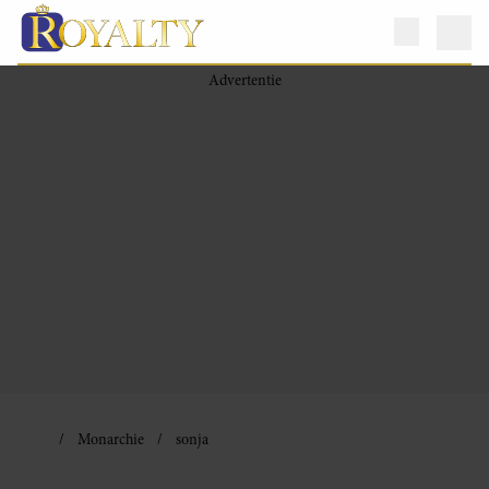
Monarchie
sonja