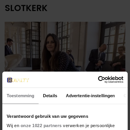
SLOTKERK
Toestemming
Details
Advertentie-instellingen
Ov
26 april 2022
Verantwoord gebruik van uw gegevens
ORTHODOXE PAASVIERING IN
Wij en
onze 1022 partners
verwerken je persoonlijke