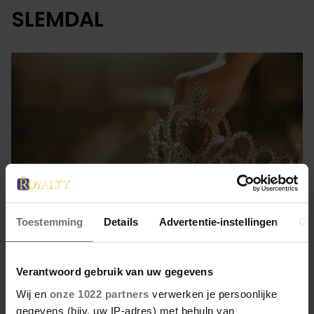
SLEMDAL
Toestemming
Details
Advertentie-instellingen
Ov
11 september 2022
Verantwoord gebruik van uw gegevens
Wij en
onze 1022 partners
verwerken je persoonlijke
WAT LEUK! SONJA TERUG
gegevens (bijv. uw IP-adres) met behulp van