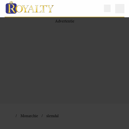
Monarchie
slemdal