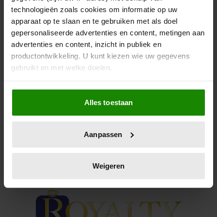
NAAR SCHOOL
technologieën zoals cookies om informatie op uw
apparaat op te slaan en te gebruiken met als doel
Bij het 100-jarig bestaan, met een heel bijzondere
gepersonaliseerde advertenties en content, metingen aan
foto.
advertenties en content, inzicht in publiek en
productontwikkeling. U kunt kiezen wie uw gegevens
gebruikt en met welke doelen.
Als u het toestaat, willen we ook graag:
Alles toestaan
Informatie verzamelen over uw geografische
locatie, die tot een paar meter nauwkeurig kan zijn
Uw apparaat identificeren door het actief te
Aanpassen
scannen op specifieke eigenschappen (fingerprinting)
Lees meer over hoe uw persoonlijke gegevens worden
verwerkt en stel uw voorkeuren in het
detailgedeelte
in.
Weigeren
U kunt uw toestemming op elk moment wijzigen of
intrekken in de Cookieverklaring.
We gebruiken cookies om content en advertenties te