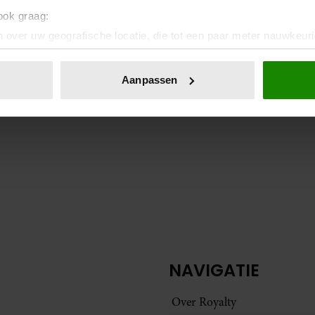
 ook graag:
 over uw geografische locatie, die tot een paar meter nauwkeuri
eren door het actief te scannen op specifieke eigenschappen (fing
onlijke gegevens worden verwerkt en stel uw voorkeuren in he
Aanpassen
jzigen of intrekken in de Cookieverklaring.
ent en advertenties te personaliseren, om functies voor social
. Ook delen we informatie over uw gebruik van onze site met on
e. Deze partners kunnen deze gegevens combineren met andere i
erzameld op basis van uw gebruik van hun services. U gaat akk
NAVIGATIE
Over Royalty