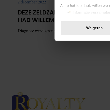
2 december 2022
Als u het toestaat, willen we
DEZE ZELDZAME AANDOENING
Informatie verzamelen
HAD WILLEM-ALEXANDER
Uw apparaat identific
Lees meer over hoe uw perso
Weigeren
Diagnose werd gesteld in de jaren ’90.
toestemming op elk moment wi
We gebruiken cookies om cont
websiteverkeer te analyseren
media, adverteren en analys
verstrekt of die ze hebben v
onze website blijft gebruiken.