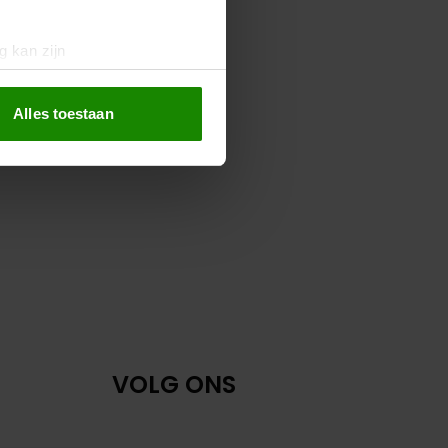
g kan zijn
erprinting)
t
detailgedeelte
in. U kunt uw
Alles toestaan
 media te bieden en om ons
ze partners voor social
nformatie die u aan ze heeft
oord met onze cookies als u
VOLG ONS