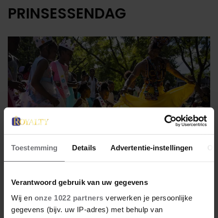
PRINSESSENDAG
Toestemming
Details
Advertentie-instellingen
Ov
Verantwoord gebruik van uw gegevens
19 augustus 2022
Wij en
onze 1022 partners
verwerken je persoonlijke
PRACHTIG! TIENDE
gegevens (bijv. uw IP-adres) met behulp van