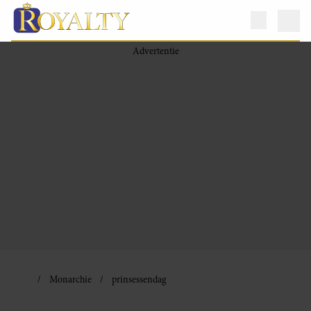
Monarchie
prinsessendag