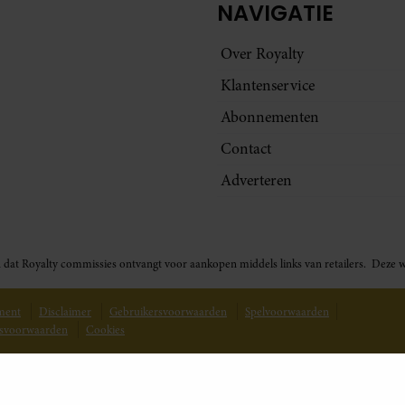
NAVIGATIE
Over Royalty
Klantenservice
Abonnementen
Contact
Adverteren
t in dat Royalty commissies ontvangt voor aankopen middels links van retailers. De
ement
Disclaimer
Gebruikersvoorwaarden
Spelvoorwaarden
svoorwaarden
Cookies