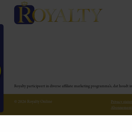
Royalty participeert in diverse affiliate marketing programma’s, dat houd
NFORMATIE
© 2026 Royalty Online
Privacy stat
et geïnteresseerd
Abonnement