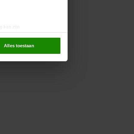
g kan zijn
erprinting)
t
detailgedeelte
in. U kunt uw
Alles toestaan
 media te bieden en om ons
ze partners voor social
nformatie die u aan ze heeft
oord met onze cookies als u