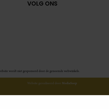
VOLG ONS
ze website wordt niet gesponsord door de genoemde webwinkels.
Website gerealiseerd door
MediaSoep