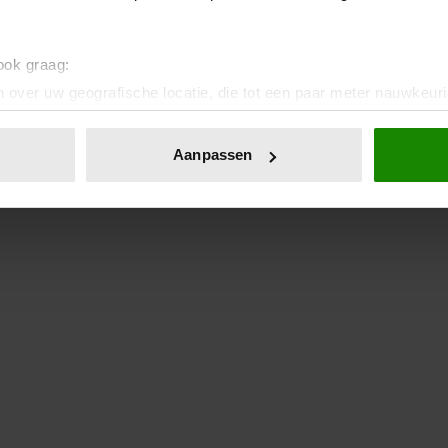
 ook graag:
 over uw geografische locatie, die tot een paar meter nauwkeuri
eren door het actief te scannen op specifieke eigenschappen (fing
onlijke gegevens worden verwerkt en stel uw voorkeuren in he
Aanpassen
jzigen of intrekken in de Cookieverklaring.
ent en advertenties te personaliseren, om functies voor social
. Ook delen we informatie over uw gebruik van onze site met on
e. Deze partners kunnen deze gegevens combineren met andere i
erzameld op basis van uw gebruik van hun services. U gaat akk