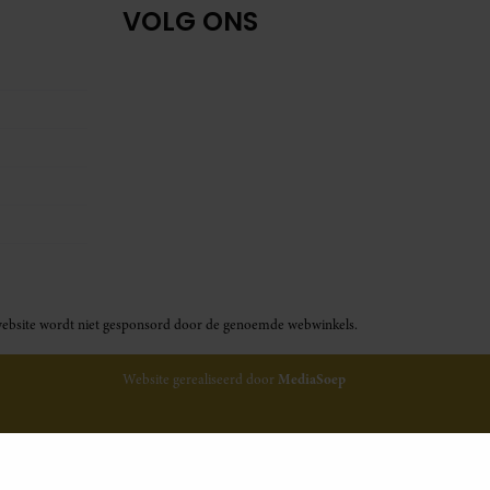
VOLG ONS
ze website wordt niet gesponsord door de genoemde webwinkels.
Website gerealiseerd door
MediaSoep