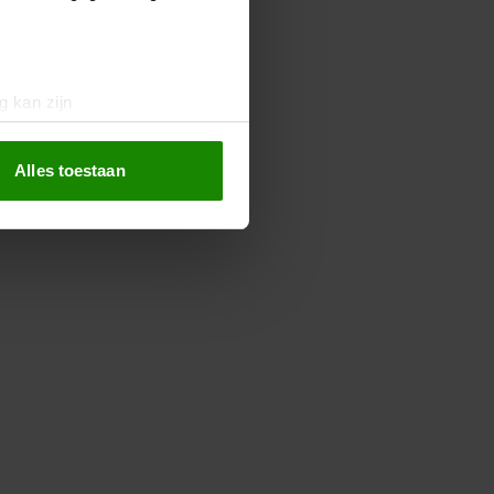
g kan zijn
erprinting)
t
detailgedeelte
in. U kunt uw
Alles toestaan
 media te bieden en om ons
ze partners voor social
nformatie die u aan ze heeft
oord met onze cookies als u