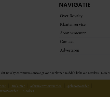
NAVIGATIE
Over Royalty
Klantenservice
Abonnementen
Contact
Adverteren
t in dat Royalty commissies ontvangt voor aankopen middels links van retailers. De
ement
Disclaimer
Gebruikersvoorwaarden
Spelvoorwaarden
svoorwaarden
Cookies