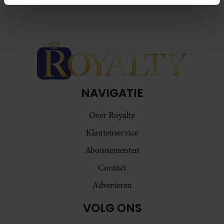
intrekken in de Cookieverklaring.
We gebruiken cookies om content en advertenties te
personaliseren, om functies voor social media te bieden
en om ons websiteverkeer te analyseren. Ook delen we
informatie over uw gebruik van onze site met onze
partners voor social media, adverteren en analyse. Deze
partners kunnen deze gegevens combineren met andere
NAVIGATIE
informatie die u aan ze heeft verstrekt of die ze hebben
verzameld op basis van uw gebruik van hun services. U
Over Royalty
gaat akkoord met onze cookies als u onze website blijft
Klantenservice
gebruiken.
Abonnementen
Contact
Adverteren
VOLG ONS