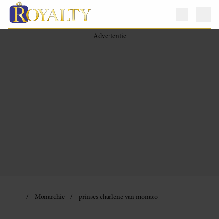
Monarchie
prinses charlene van monaco