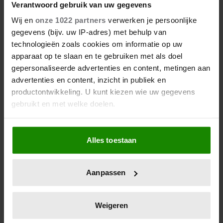
PRINSES CHARLENE
Verantwoord gebruik van uw gegevens
BENADRUKT BELANG VAN
Wij en
onze 1022 partners
verwerken je persoonlijke
gegevens (bijv. uw IP-adres) met behulp van
ZWEMLESSEN OM
technologieën zoals cookies om informatie op uw
VERDRINKING TE VOORKOMEN
apparaat op te slaan en te gebruiken met als doel
Prinses Charlene van Monaco (47) waarschuwt
gepersonaliseerde advertenties en content, metingen aan
opnieuw voor de gevaren van verdrinking en
advertenties en content, inzicht in publiek en
benadrukt hoe belangrijk zwemlessen zijn. De
productontwikkeling. U kunt kiezen wie uw gegevens
vrouw van prins Albert (67) zet zich al jarenlang via
gebruikt en met welke doelen.
haar stichting in om kinderen zelfvertrouwen in het
water te geven en paniek te voorkomen.
Als u het toestaat, willen we ook graag:
Alles toestaan
Informatie verzamelen over uw geografische
locatie, die tot een paar meter nauwkeurig kan zijn
Uw apparaat identificeren door het actief te
Aanpassen
scannen op specifieke eigenschappen (fingerprinting)
Lees meer over hoe uw persoonlijke gegevens worden
verwerkt en stel uw voorkeuren in het
detailgedeelte
in.
Weigeren
U kunt uw toestemming op elk moment wijzigen of