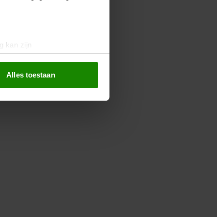
g kan zijn
erprinting)
t
detailgedeelte
in. U kunt uw
Alles toestaan
 media te bieden en om ons
ze partners voor social
nformatie die u aan ze heeft
oord met onze cookies als u