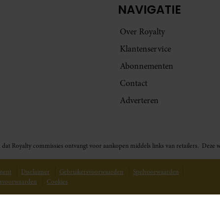
NAVIGATIE
Over Royalty
Klantenservice
Abonnementen
Contact
Adverteren
t in dat Royalty commissies ontvangt voor aankopen middels links van retailers. De
ement
Disclaimer
Gebruikersvoorwaarden
Spelvoorwaarden
svoorwaarden
Cookies