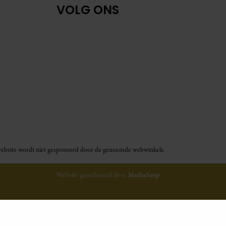
VOLG ONS
ze website wordt niet gesponsord door de genoemde webwinkels.
Website gerealiseerd door
MediaSoep