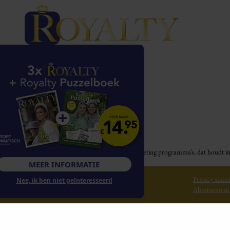
Royalty participeert in diverse affiliate marketing programma’s, dat houd
MEER INFORMATIE
© 2026 Royalty Online
Privacy stat
Nee, ik ben niet geïnteresseerd
Abonnement