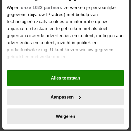
BEDROEFD’ DOOR OVERLIJDEN
Wij en
onze 1022 partners
verwerken je persoonlijke
VOETBALLER DIOGO JOTA
gegevens (bijv. uw IP-adres) met behulp van
technologieën zoals cookies om informatie op uw
Prins William (43) heeft met verslagenheid
apparaat op te slaan en te gebruiken met als doel
gereageerd op het tragische overlijden van
gepersonaliseerde advertenties en content, metingen aan
Liverpool-speler Diogo Jota. De 28-jarige Portugees
advertenties en content, inzicht in publiek en
kwam donderdag samen met zijn broer om het leven
productontwikkeling. U kunt kiezen wie uw gegevens
bij een zwaar verkeersongeval in Spanje.
gebruikt en met welke doelen.
Als u het toestaat, willen we ook graag:
Alles toestaan
Informatie verzamelen over uw geografische
locatie, die tot een paar meter nauwkeurig kan zijn
Uw apparaat identificeren door het actief te
Aanpassen
scannen op specifieke eigenschappen (fingerprinting)
Lees meer over hoe uw persoonlijke gegevens worden
verwerkt en stel uw voorkeuren in het
detailgedeelte
in.
Weigeren
U kunt uw toestemming op elk moment wijzigen of
intrekken in de Cookieverklaring.