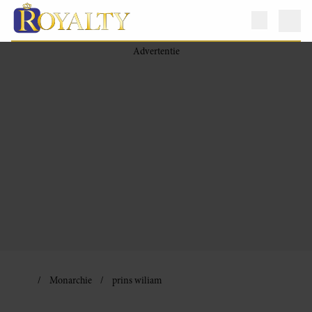
Monarchie
prins wiliam