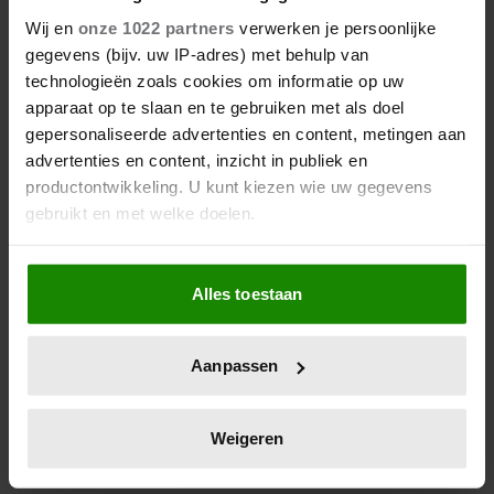
ANISHA VERWELKOMEN
Wij en
onze 1022 partners
verwerken je persoonlijke
EERSTE KINDJE
gegevens (bijv. uw IP-adres) met behulp van
technologieën zoals cookies om informatie op uw
Het koninklijk huis van Brunei heeft er een nieuw
apparaat op te slaan en te gebruiken met als doel
familielid bij. Prins Abdul Mateen (34) en zijn
gepersonaliseerde advertenties en content, metingen aan
echtgenote prinses Anisha Rosnah (31) zijn
advertenties en content, inzicht in publiek en
zondagochtend ouders geworden van hun eerste
productontwikkeling. U kunt kiezen wie uw gegevens
kindje: een dochter.
gebruikt en met welke doelen.
Als u het toestaat, willen we ook graag:
Alles toestaan
Informatie verzamelen over uw geografische
locatie, die tot een paar meter nauwkeurig kan zijn
Uw apparaat identificeren door het actief te
Aanpassen
scannen op specifieke eigenschappen (fingerprinting)
Lees meer over hoe uw persoonlijke gegevens worden
verwerkt en stel uw voorkeuren in het
detailgedeelte
in.
Weigeren
U kunt uw toestemming op elk moment wijzigen of
intrekken in de Cookieverklaring.