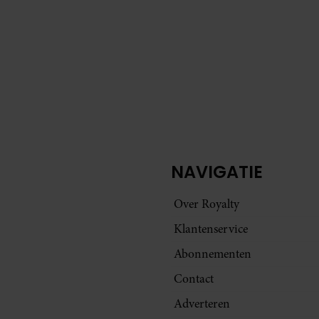
werkzaamheden. Dat laat hij weten tijdens een
werkbezoek in Asker aan de Noorse zender TV 2.
NAVIGATIE
Over Royalty
Klantenservice
Abonnementen
Contact
Adverteren