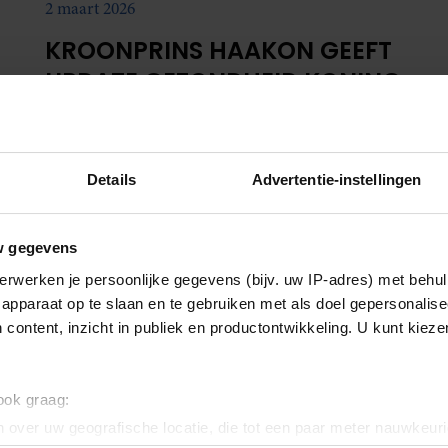
2 maart 2026
KROONPRINS HAAKON GEEFT
UPDATE GEZONDHEID KONING
HARALD: ‘AAN DE BETERENDE
HAND’
Kroonprins Haakon heeft maandag een
Details
Advertentie-instellingen
bemoedigende update gegeven over de gezondheid
van koning Harald. Volgens de Noorse
troonopvolger gaat het beter met de 89-jarige vorst,
w gegevens
die vorige week tijdens een vakantie op Tenerife
erwerken je persoonlijke gegevens (bijv. uw IP-adres) met behul
werd opgenomen.
apparaat op te slaan en te gebruiken met als doel gepersonalise
 content, inzicht in publiek en productontwikkeling. U kunt kiez
 ook graag:
 over uw geografische locatie, die tot een paar meter nauwkeuri