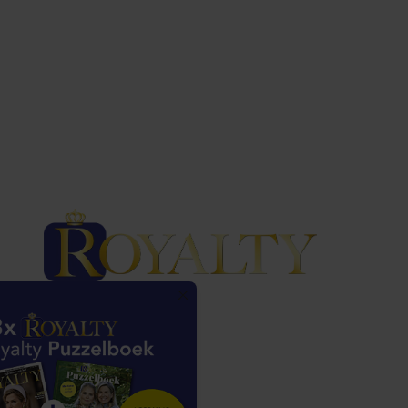
Haakon woensdag in Oslo. Volgens hem is
aanwezigheid op een later moment evenmin
waarschijnlijk.