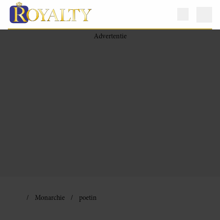
Monarchie
poetin