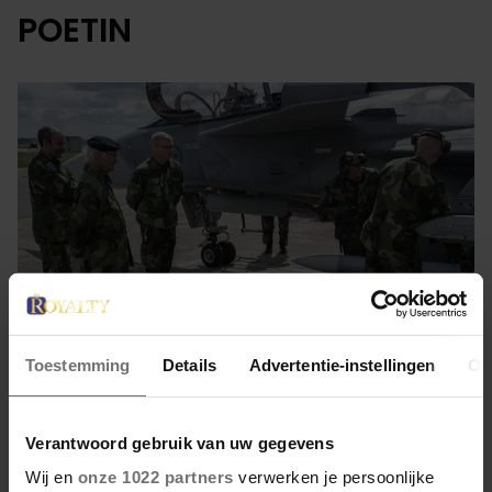
POETIN
Toestemming
Details
Advertentie-instellingen
Ov
23 mei 2022
Verantwoord gebruik van uw gegevens
TOENEMENDE SPANNINGEN
Wij en
onze 1022 partners
verwerken je persoonlijke