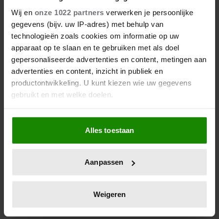
MEDAILLEWINNAARS
Wij en
onze 1022 partners
verwerken je persoonlijke
GEHULDIGD IN DEN HAAG
gegevens (bijv. uw IP-adres) met behulp van
technologieën zoals cookies om informatie op uw
De Nederlandse medaillewinnaars van de
apparaat op te slaan en te gebruiken met als doel
Paralympische Spelen zijn dinsdag gehuldigd in Den
gepersonaliseerde advertenties en content, metingen aan
Haag. Na afloop stond er ook een koninklijke
advertenties en content, inzicht in publiek en
ontvangst op het programma: de sporters gingen
productontwikkeling. U kunt kiezen wie uw gegevens
langs bij koning Willem-Alexander en prinses
gebruikt en met welke doelen.
Margriet op Paleis Noordeinde.
Als u het toestaat, willen we ook graag:
Alles toestaan
Informatie verzamelen over uw geografische
locatie, die tot een paar meter nauwkeurig kan zijn
Uw apparaat identificeren door het actief te
Aanpassen
scannen op specifieke eigenschappen (fingerprinting)
Lees meer over hoe uw persoonlijke gegevens worden
verwerkt en stel uw voorkeuren in het
detailgedeelte
in.
Weigeren
U kunt uw toestemming op elk moment wijzigen of
intrekken in de Cookieverklaring.