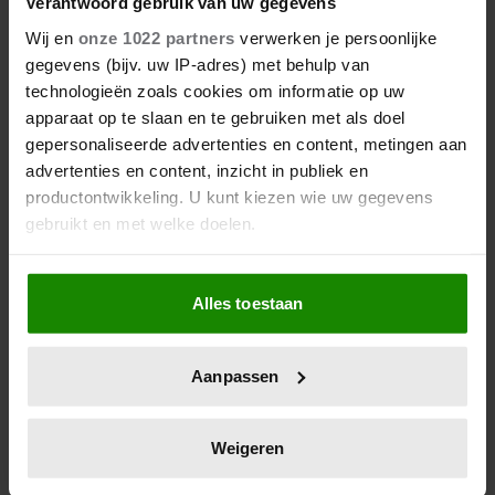
21 november 2022
Verantwoord gebruik van uw gegevens
Wij en
onze 1022 partners
verwerken je persoonlijke
WEL OF GEEN INBRAAK PAOLA
gegevens (bijv. uw IP-adres) met behulp van
technologieën zoals cookies om informatie op uw
Afgelopen weekend kwam het bericht, dat inbrekers
apparaat op te slaan en te gebruiken met als doel
voor miljoenen zouden hebben geroofd uit een
gepersonaliseerde advertenties en content, metingen aan
appartement in Parijs, dat toebehoort aan de
advertenties en content, inzicht in publiek en
Belgische koningin Paola. Dat ligt toch anders.
productontwikkeling. U kunt kiezen wie uw gegevens
gebruikt en met welke doelen.
Als u het toestaat, willen we ook graag:
Alles toestaan
Informatie verzamelen over uw geografische
locatie, die tot een paar meter nauwkeurig kan zijn
Uw apparaat identificeren door het actief te
Aanpassen
scannen op specifieke eigenschappen (fingerprinting)
Lees meer over hoe uw persoonlijke gegevens worden
verwerkt en stel uw voorkeuren in het
detailgedeelte
in.
Weigeren
U kunt uw toestemming op elk moment wijzigen of