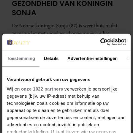
GEZONDHEID VAN KONINGIN
SONJA
De Noorse koningin Sonja (87) is weer thuis nadat
ze maandag met spoed werd opgenomen in het
ziekenhuis van Oslo vanwege kortademigheid.
Toestemming
Details
Advertentie-instellingen
Ov
Verantwoord gebruik van uw gegevens
Wij en
onze 1022 partners
verwerken je persoonlijke
gegevens (bijv. uw IP-adres) met behulp van
technologieën zoals cookies om informatie op uw
apparaat op te slaan en te gebruiken met als doel
gepersonaliseerde advertenties en content, metingen aan
advertenties en content, inzicht in publiek en
productontwikkeling. U kunt kiezen wie uw gegevens