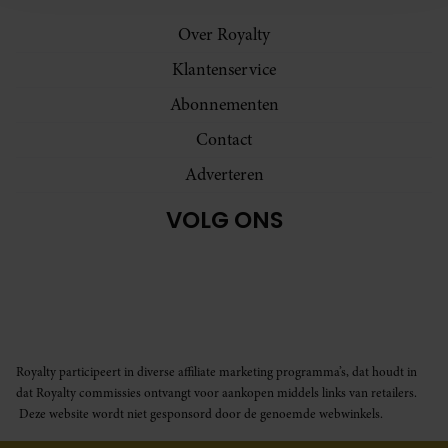
en om ons websiteverkeer te analyseren. Ook delen we
informatie over uw gebruik van onze site met onze
Over Royalty
partners voor social media, adverteren en analyse. Deze
Klantenservice
partners kunnen deze gegevens combineren met andere
Abonnementen
informatie die u aan ze heeft verstrekt of die ze hebben
verzameld op basis van uw gebruik van hun services. U
Contact
gaat akkoord met onze cookies als u onze website blijft
Adverteren
gebruiken.
VOLG ONS
Royalty participeert in diverse affiliate marketing programma’s, dat houdt in
dat Royalty commissies ontvangt voor aankopen middels links van retailers.
Deze website wordt niet gesponsord door de genoemde webwinkels.