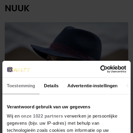
NUUK
Toestemming
Details
Advertentie-instellingen
Ov
Verantwoord gebruik van uw gegevens
25 augustus 2022
Wij en
onze 1022 partners
verwerken je persoonlijke
gegevens (bijv. uw IP-adres) met behulp van
MARY AAN DE SCHOONMAAK
technologieën zoals cookies om informatie op uw