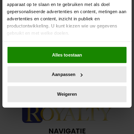
apparaat op te slaan en te gebruiken met als doel
Langs de Groenlandse kust.
gepersonaliseerde advertenties en content, metingen aan
advertenties en content, inzicht in publiek en
productontwikkeling. U kunt kiezen wie uw gegevens
gebruikt en met welke doelen.
Als u het toestaat, willen we ook graag:
Alles toestaan
Informatie verzamelen over uw geografische
locatie, die tot een paar meter nauwkeurig kan zijn
Uw apparaat identificeren door het actief te
Aanpassen
scannen op specifieke eigenschappen (fingerprinting)
Lees meer over hoe uw persoonlijke gegevens worden
verwerkt en stel uw voorkeuren in het
detailgedeelte
in.
Weigeren
U kunt uw toestemming op elk moment wijzigen of
intrekken in de Cookieverklaring.
We gebruiken cookies om content en advertenties te
personaliseren, om functies voor social media te bieden
NAVIGATIE