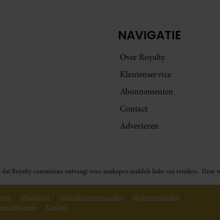
NAVIGATIE
Over Royalty
Klantenservice
Abonnementen
Contact
Adverteren
t in dat Royalty commissies ontvangt voor aankopen middels links van retailers. De
ement
Disclaimer
Gebruikersvoorwaarden
Spelvoorwaarden
svoorwaarden
Cookies