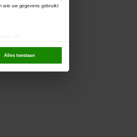
en wie uw gegevens gebruikt
g kan zijn
erprinting)
t
detailgedeelte
in. U kunt uw
Alles toestaan
 media te bieden en om ons
ze partners voor social
nformatie die u aan ze heeft
oord met onze cookies als u