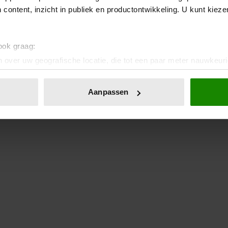
 content, inzicht in publiek en productontwikkeling. U kunt kiez
 ook graag:
 over uw geografische locatie, die tot een paar meter nauwkeuri
eren door het actief te scannen op specifieke eigenschappen (fing
onlijke gegevens worden verwerkt en stel uw voorkeuren in he
Aanpassen
jzigen of intrekken in de Cookieverklaring.
ent en advertenties te personaliseren, om functies voor social
. Ook delen we informatie over uw gebruik van onze site met on
e. Deze partners kunnen deze gegevens combineren met andere i
erzameld op basis van uw gebruik van hun services. U gaat akk