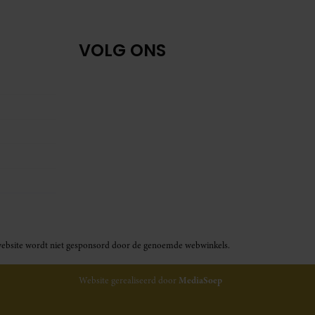
VOLG ONS
ze website wordt niet gesponsord door de genoemde webwinkels.
Website gerealiseerd door
MediaSoep