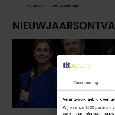
Monarchie
nieuwjaarsontvangst
NIEUWJAARSONTV
Toestemming
Verantwoord gebruik van u
Wij en
onze 1022 partners
v
cookies om informatie op uw 