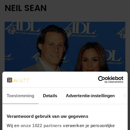
NEIL SEAN
Toestemming
Details
Advertentie-instellingen
Ov
15 september 2023
Verantwoord gebruik van uw gegevens
MEGHAN MARKLE: ‘EXPLOSIEVE
Wij en
onze 1022 partners
verwerken je persoonlijke