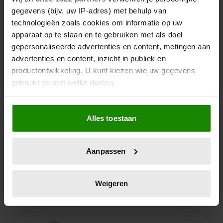
LOSGEBARSTEN!
gegevens (bijv. uw IP-adres) met behulp van
technologieën zoals cookies om informatie op uw
‘Het heeft Zijne Majesteit de Koning behaagd...’
apparaat op te slaan en te gebruiken met als doel
Duizenden Nederlanders krijgen dat vandaag te
gepersonaliseerde advertenties en content, metingen aan
horen. De meesten niet uit de mond van Willem-
advertenties en content, inzicht in publiek en
Alexander trouwens…
productontwikkeling. U kunt kiezen wie uw gegevens
gebruikt en met welke doelen.
Als u het toestaat, willen we ook graag:
Alles toestaan
Informatie verzamelen over uw geografische
locatie, die tot een paar meter nauwkeurig kan zijn
Uw apparaat identificeren door het actief te
Aanpassen
scannen op specifieke eigenschappen (fingerprinting)
Lees meer over hoe uw persoonlijke gegevens worden
verwerkt en stel uw voorkeuren in het
detailgedeelte
in.
Weigeren
U kunt uw toestemming op elk moment wijzigen of
intrekken in de Cookieverklaring.