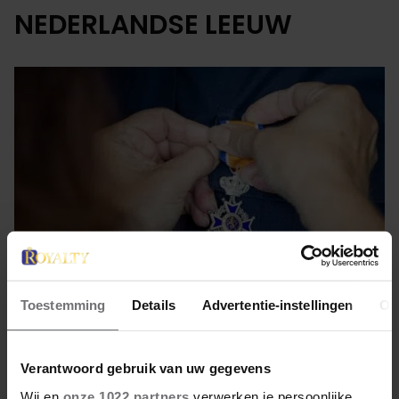
NEDERLANDSE LEEUW
Toestemming
Details
Advertentie-instellingen
Ov
26 april 2022
Verantwoord gebruik van uw gegevens
LINTJESREGEN IS
Wij en
onze 1022 partners
verwerken je persoonlijke