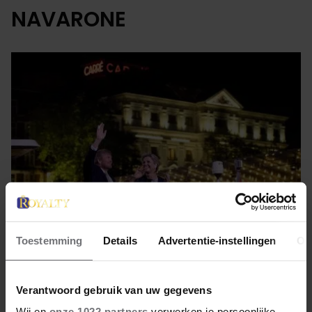
NAVARONE
Toestemming
Details
Advertentie-instellingen
Ov
6 mei 2022
Verantwoord gebruik van uw gegevens
RUIM 1,1 MILJOEN KIJKERS
Wij en
onze 1022 partners
verwerken je persoonlijke