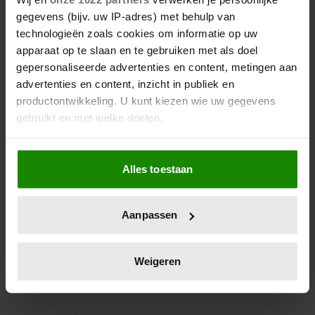
VOOR 5 MEI-CONCERT MET
gegevens (bijv. uw IP-adres) met behulp van
KONINGSPAAR
technologieën zoals cookies om informatie op uw
apparaat op te slaan en te gebruiken met als doel
Daarmee stond de uitzending op plek drie in de lijst
gepersonaliseerde advertenties en content, metingen aan
met best bekeken programma's, aldus Stichting
advertenties en content, inzicht in publiek en
KijkOnderzoek.
productontwikkeling. U kunt kiezen wie uw gegevens
gebruikt en met welke doelen.
Als u het toestaat, willen we ook graag:
Alles toestaan
Informatie verzamelen over uw geografische
locatie, die tot een paar meter nauwkeurig kan zijn
Uw apparaat identificeren door het actief te
Aanpassen
scannen op specifieke eigenschappen (fingerprinting)
Lees meer over hoe uw persoonlijke gegevens worden
verwerkt en stel uw voorkeuren in het
detailgedeelte
in.
Weigeren
U kunt uw toestemming op elk moment wijzigen of
intrekken in de Cookieverklaring.