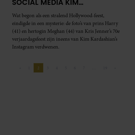
SOCIAL MEDIA KIM
KARDASHIAN
Wat begon als een stralend Hollywood-feest,
eindigde in een mysterie: de foto’s van prins Harry
(41) en hertogin Meghan (44) van Kris Jenner’s 70e
verjaardagsfeest zijn ineens van Kim Kardashian’s
Instagram verdwenen.
«
1
2
3
4
5
6
7
…
19
»
Vorige pagina
Pagina
Pagina
Pagina
Pagina
Pagina
Pagina
Pagina
Pagina
Volgende p