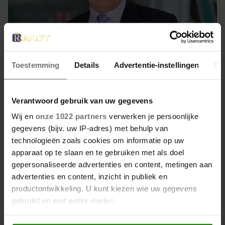
Toestemming
Details
Advertentie-instellingen
Ov
21 november 2025
Verantwoord gebruik van uw gegevens
VOORMALIG BUTLER VAN
Wij en
onze 1022 partners
verwerken je persoonlijke
PRINSES DIANA HAALT UIT
gegevens (bijv. uw IP-adres) met behulp van
NAAR HARRY EN MEGHAN:
technologieën zoals cookies om informatie op uw
‘VEEL TE VERWEND’
apparaat op te slaan en te gebruiken met als doel
De afgelopen jaren is er veel kritiek geweest op prins
gepersonaliseerde advertenties en content, metingen aan
Harry en Meghan Markle. Nu doet Paul Burrell,
advertenties en content, inzicht in publiek en
voormalig butler van prinses Diana, daar nog een
productontwikkeling. U kunt kiezen wie uw gegevens
schepje bovenop.
gebruikt en met welke doelen.
Als u het toestaat, willen we ook graag: