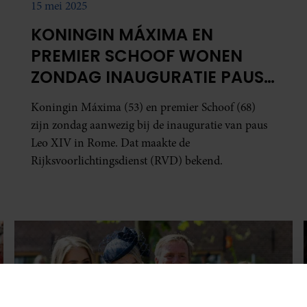
15 mei 2025
KONINGIN MÁXIMA EN
PREMIER SCHOOF WONEN
ZONDAG INAUGURATIE PAUS
LEO BIJ
Koningin Máxima (53) en premier Schoof (68)
zijn zondag aanwezig bij de inauguratie van paus
Leo XIV in Rome. Dat maakte de
Rijksvoorlichtingsdienst (RVD) bekend.