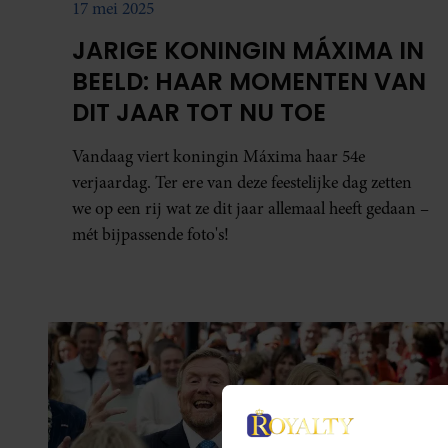
17 mei 2025
JARIGE KONINGIN MÁXIMA IN
BEELD: HAAR MOMENTEN VAN
DIT JAAR TOT NU TOE
Vandaag viert koningin Máxima haar 54e
verjaardag. Ter ere van deze feestelijke dag zetten
we op een rij wat ze dit jaar allemaal heeft gedaan –
mét bijpassende foto's!