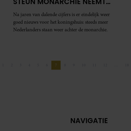
STEUN MONARCHIE NEEMT
TOE
Na jaren van dalende cijfers is er eindelijk weer
goed nieuws voor het koningshuis: steeds meer
Nederlanders staan weer achter de monarchie.
1
2
3
4
5
6
7
8
9
10
11
12
…
18
ige pagina
Pagina
Pagina
Pagina
Pagina
Pagina
Pagina
Pagina
Pagina
Pagina
Pagina
Pagina
Pagina
Pa
NAVIGATIE