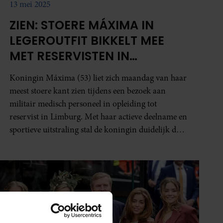
13 mei 2025
ZIEN: STOERE MÁXIMA IN
LEGEROUTFIT BIKKELT MEE
MET RESERVISTEN IN
OPLEIDING
Koningin Máxima (53) liet zich maandag van haar
meest stoere kant zien tijdens een bezoek aan
militair medisch personeel in opleiding tot
reservist in Limburg. Met haar actieve deelname en
sportieve uitstraling stal de koningin duidelijk de
show. En wij zetten de leukste foto's voor je op een
rij!