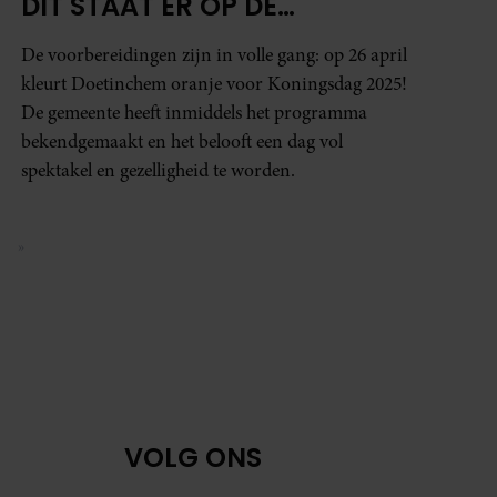
DÍT STAAT ER OP DE
PLANNING
De voorbereidingen zijn in volle gang: op 26 april
kleurt Doetinchem oranje voor Koningsdag 2025!
De gemeente heeft inmiddels het programma
bekendgemaakt en het belooft een dag vol
spektakel en gezelligheid te worden.
»
gina
Volgende pagina
VOLG ONS