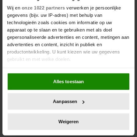
SCHADE ZOU AANRICHTEN’
Wij en
onze 1022 partners
verwerken je persoonlijke
TIJDENS EERSTE SOLOKLUS
gegevens (bijv. uw IP-adres) met behulp van
technologieën zoals cookies om informatie op uw
Een spannende dag voor prinses Amalia (21). Zij
apparaat op te slaan en te gebruiken met als doel
doopte zaterdag marineschip Den Helder in
gepersonaliseerde advertenties en content, metingen aan
Vlissingen. Tijdens de rondleiding grapte ze dat ze
advertenties en content, inzicht in publiek en
hoopte 'geen schade' aan te richten op de brug, de
productontwikkeling. U kunt kiezen wie uw gegevens
plek waar het schip wordt bestuurd.
gebruikt en met welke doelen.
Als u het toestaat, willen we ook graag:
Alles toestaan
Informatie verzamelen over uw geografische
locatie, die tot een paar meter nauwkeurig kan zijn
Uw apparaat identificeren door het actief te
Aanpassen
scannen op specifieke eigenschappen (fingerprinting)
Lees meer over hoe uw persoonlijke gegevens worden
verwerkt en stel uw voorkeuren in het
detailgedeelte
in.
Weigeren
U kunt uw toestemming op elk moment wijzigen of
intrekken in de Cookieverklaring.