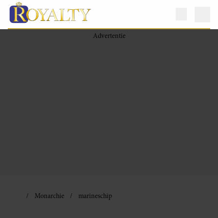
Monarchie
marineschip