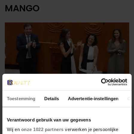
MANGO
Toestemming
Details
Advertentie-instellingen
Ov
6 mei 2022
Verantwoord gebruik van uw gegevens
‘LETIZIA-EFFECT’ HOUDT
Wij en
onze 1022 partners
verwerken je persoonlijke