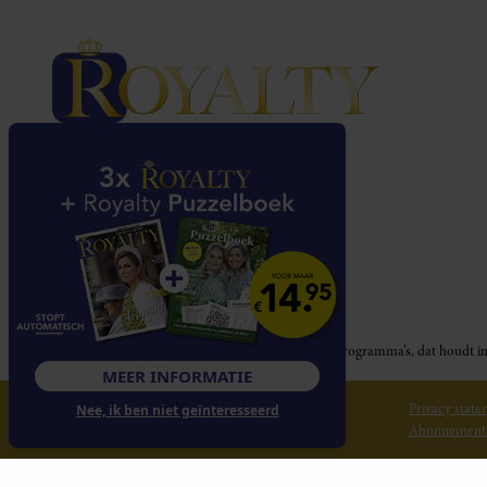
Royalty participeert in diverse affiliate marketing programma’s, dat houd
MEER INFORMATIE
© 2026 Royalty Online
Privacy stat
Nee, ik ben niet geïnteresseerd
Abonnement