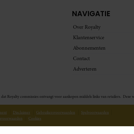
NAVIGATIE
Over Royalty
Klantenservice
Abonnementen
Contact
Adverteren
t in dat Royalty commissies ontvangt voor aankopen middels links van retailers. De
ement
Disclaimer
Gebruikersvoorwaarden
Spelvoorwaarden
svoorwaarden
Cookies