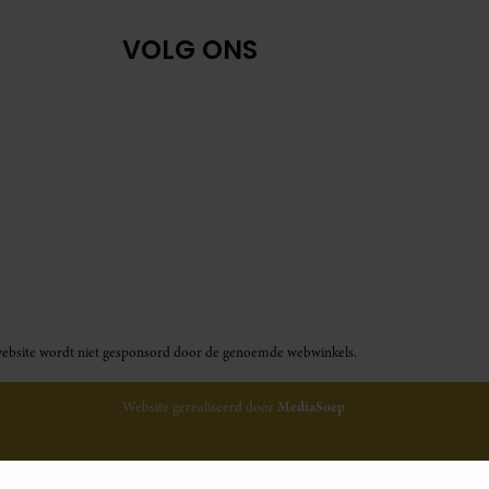
VOLG ONS
ze website wordt niet gesponsord door de genoemde webwinkels.
Website gerealiseerd door
MediaSoep