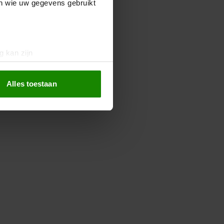
en wie uw gegevens gebruikt
g kan zijn
erprinting)
t
detailgedeelte
in. U kunt uw
Alles toestaan
 media te bieden en om ons
ze partners voor social
nformatie die u aan ze heeft
oord met onze cookies als u